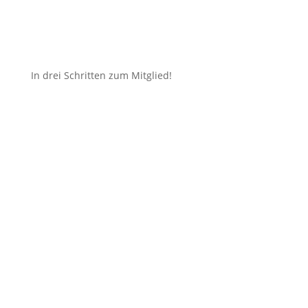
In drei Schritten zum Mitglied!
Interesse geweckt
Sie selber sind Trainer oder ihr Organisation möchte
uns unterstützen und sich austauschen